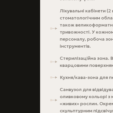
Лікувальні кабінети (2
стоматологічним облад
також великоформатна
тривожності. У кожном
персоналу, робоча зо
інструментів.
Стерилізаційна зона. 
кварцовими поверхням
Кухня/кава-зона для 
Санвузол для відвідув
оливковому кольорі з 
«живих» рослин. Окрем
скульптурним підсвічу