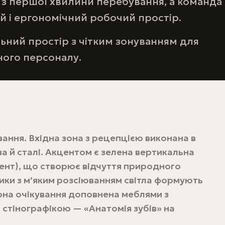
у з першої хвилини перебування, а команда
й і ергономічний робочий простір.
ний простір з чітким зонуванням для
жного персоналу.
вання. Вхідна зона з рецепцією виконана в
ва й сталі. Акцентом є зелена вертикальна
мент), що створює відчуття природного
ики з м’яким розсіюванням світла формують
она очікування доповнена меблями з
стінографікою — «Анатомія зубів» на