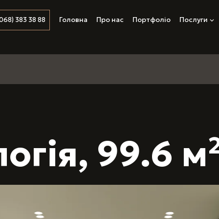
Головна
Про нас
Портфоліо
Послуги
068) 383 38 88
огія, 99.6 м