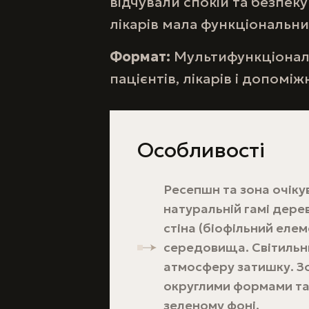
відчували спокій та безпек
лікарів мала функціональни
Формат:
Мультифункціональ
пацієнтів, лікарів і допомі
Особливості
Ресепшн та зона очіку
натуральній гамі дере
стіна (біофільний еле
середовища. Світильн
атмосферу затишку. З
округлими формами та 
зеленому фоні.