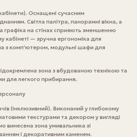
 кабінети). Оснащені сучасним
нанням. Світла палітра, панорамні вікна, а
 графіка на стінах сприяють зменшенню
у кабінеті — зручна ергономіка для
на з комп’ютером, модульні шафи для
Відокремлена зона з вбудованою технікою та
и для легкого прибирання.
персоналу
ачів (інклюзивний). Виконаний у глибокому
матовими текстурами та декором у вигляді
о винесена зона умивальника зі
ванням і декоративним каменем.