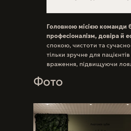
Головною місією команди 
професіоналізм, довіра й е
спокою, чистоти та сучасн
тільки зручне для пацієнті
враження, підвищуючи лояль
Фото