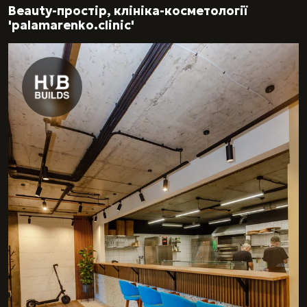
Beauty-простір, клініка-косметології
'palamarenko.clinic'