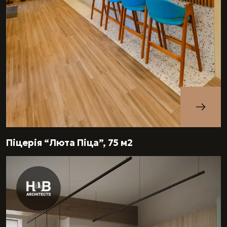
Піцерія “Люта Піца”, 75 м2