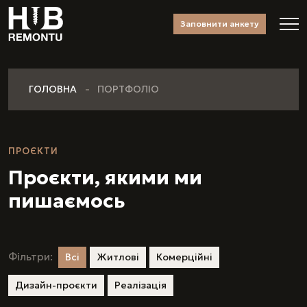
Заповнити анкету
ГОЛОВНА
ПОРТФОЛІО
ПРОЄКТИ
Проєкти, якими ми
пишаємось
Фільтри:
Всі
Житлові
Комерційні
Дизайн-проєкти
Реалізація